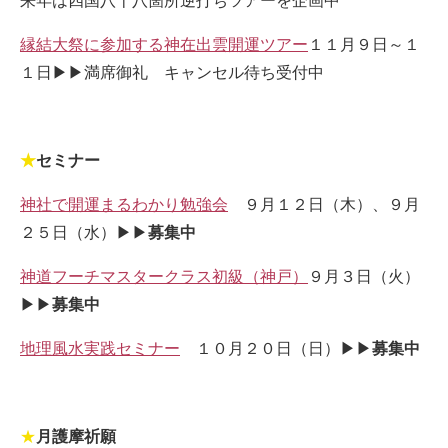
来年は四国八十八箇所逆打ちツアーを企画中
縁結大祭に参加する神在出雲開運ツアー
１１月９日～１
１日▶▶満席御礼 キャンセル待ち受付中
★
セミナー
神社で開運まるわかり勉強会
９月１２日（木）、９月
２５日（水）▶▶
募集中
神道フーチマスタークラス初級（神戸）
９月３日（火）
▶▶
募集中
地理風水実践セミナー
１０月２０日（日）▶▶
募集中
★
月護摩祈願