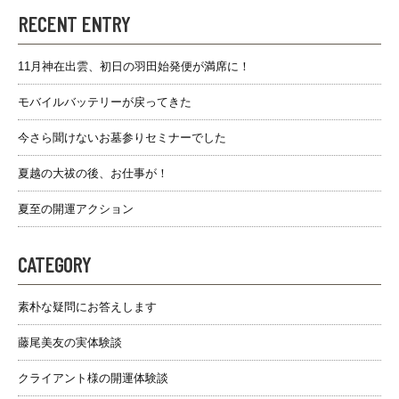
RECENT ENTRY
11月神在出雲、初日の羽田始発便が満席に！
モバイルバッテリーが戻ってきた
今さら聞けないお墓参りセミナーでした
夏越の大祓の後、お仕事が！
夏至の開運アクション
CATEGORY
素朴な疑問にお答えします
藤尾美友の実体験談
クライアント様の開運体験談