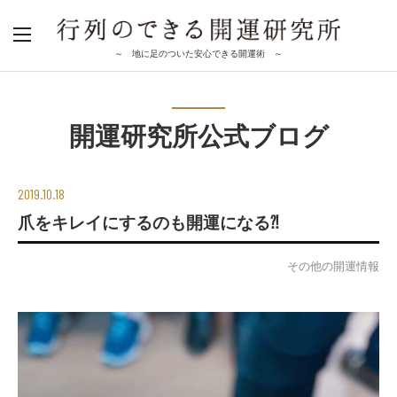
～ 地に足のついた安心できる開運術 ～
開運研究所公式ブログ
2019.10.18
爪をキレイにするのも開運になる⁈
その他の開運情報