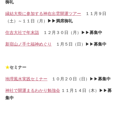
御礼
縁結大祭に参加する神在出雲開運ツアー
１１月９日
（土）～１１日（月）
▶▶満席御礼
住吉大社で年末詣
１２月３０日（月）▶▶
募集中
新宿山ノ手七福神めぐり
１月５日（日）▶▶
募集中
★
セミナー
地理風水実践セミナー
１０月２０日（日）▶▶
募集中
神社で開運まるわかり勉強会
１１月１４日（木）▶▶
募
集中