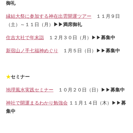
御礼
縁結大祭に参加する神在出雲開運ツアー
１１月９日
（土）～１１日（月）
▶▶満席御礼
住吉大社で年末詣
１２月３０日（月）▶▶
募集中
新宿山ノ手七福神めぐり
１月５日（日）▶▶
募集中
★
セミナー
地理風水実践セミナー
１０月２０日（日）▶▶
募集中
神社で開運まるわかり勉強会
１１月１４日（木）▶▶
募
集中