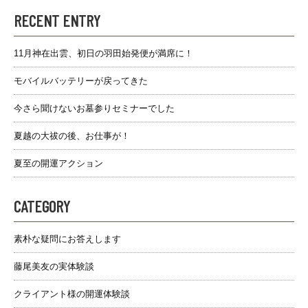
RECENT ENTRY
11月神在出雲、初日の羽田始発便が満席に！
モバイルバッテリーが戻ってきた
今さら聞けないお墓参りセミナーでした
夏越の大祓の後、お仕事が！
夏至の開運アクション
CATEGORY
素朴な疑問にお答えします
藤尾美友の実体験談
クライアント様の開運体験談