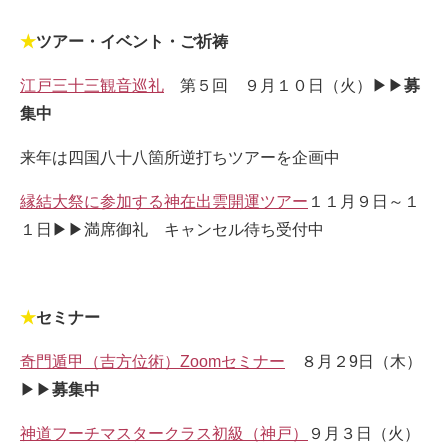
★
ツアー・イベント・ご祈祷
江戸三十三観音巡礼
第５回 ９月１０日（火）▶▶
募
集中
来年は四国八十八箇所逆打ちツアーを企画中
縁結大祭に参加する神在出雲開運ツアー
１１月９日～１
１日▶▶満席御礼 キャンセル待ち受付中
★
セミナー
奇門遁甲（吉方位術）Zoomセミナー
８月２9日（木）
▶▶
募集中
神道フーチマスタークラス初級（神戸）
９月３日（火）