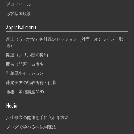
プロフィール
お客様体験談
Appraisal menu
産土（うぶすな）神社鑑定セッション（対面・オンライン・郵
送）
開運コンサル顧問契約
開名（開運する改名）
引越風水セッション
藤尾美友の密教祈祷・供養
地相・家相講座DVD
Media
人生最高の開運を手に入れる方法
ブログで学べる神仏開運法