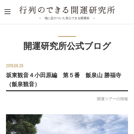
～ 地に足のついた安心できる開運術 ～
開運研究所公式ブログ
2019.08.28
坂東観音４小田原編 第５番 飯泉山 勝福寺
（飯泉観音）
開運ツアーの情報