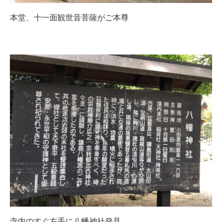
本堂、十一面観世音菩薩がご本尊
寺内のすぐ左手に八幡神社発見。