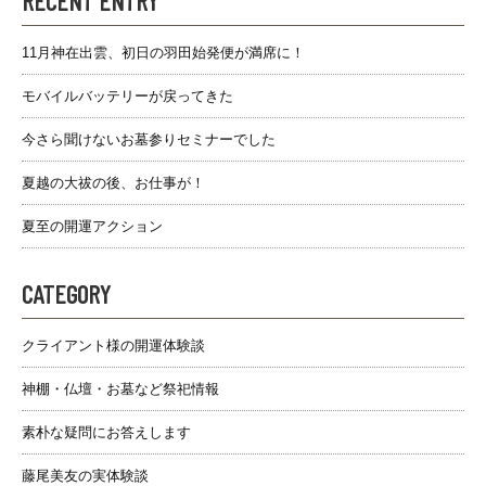
RECENT ENTRY
11月神在出雲、初日の羽田始発便が満席に！
モバイルバッテリーが戻ってきた
今さら聞けないお墓参りセミナーでした
夏越の大祓の後、お仕事が！
夏至の開運アクション
CATEGORY
クライアント様の開運体験談
神棚・仏壇・お墓など祭祀情報
素朴な疑問にお答えします
藤尾美友の実体験談