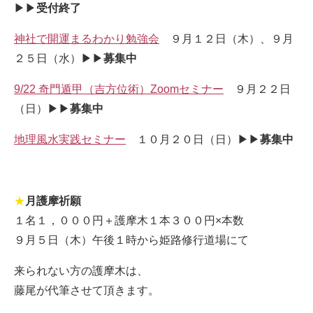
▶▶
受付終了
神社で開運まるわかり勉強会
９月１２日（木）、９月
２５日（水）▶▶
募集中
9/22 奇門遁甲（吉方位術）Zoomセミナー
９月２２日
（日）▶▶
募集中
地理風水実践セミナー
１０月２０日（日）▶▶
募集中
★
月護摩祈願
１名１，０００円＋護摩木１本３００円×本数
９月５日（木）午後１時から姫路修行道場にて
来られない方の護摩木は、
藤尾が代筆させて頂きます。