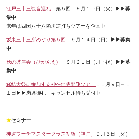
江戸三十三観音巡礼
第５回 ９月１０日（火）▶▶
募
集中
来年は四国八十八箇所逆打ちツアーを企画中
坂東三十三所めぐり第５回
９月１４日（日）
▶▶募集
中
秋の彼岸会（ひがんえ）
９月２１日（月・祝）
▶▶募
集中
縁結大祭に参加する神在出雲開運ツアー
１１月９日～１
１日▶▶満席御礼 キャンセル待ち受付中
★
セミナー
神道フーチマスタークラス初級（神戸）
９月３日（火）