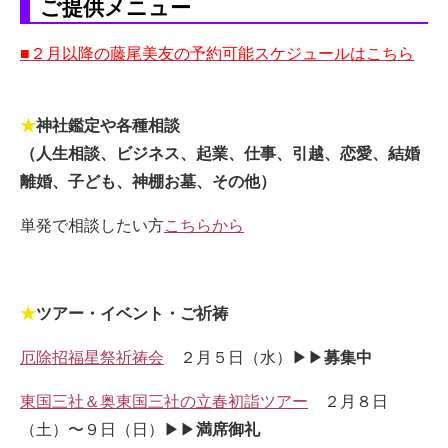
ご提供メニュー
■２月以降の藤尾美友の予約可能スケジュールはこちら
★
神社鑑定や各種相談
（人生相談、ビジネス、起業、仕事、引越、恋愛、結婚
離婚、子ども、神棚お墓、その他）
単発で相談したい方
こちらから
★
ツアー・イベント・ご祈祷
厄除招福星祭祈祷会
２月５日（水）▶▶
募集中
東国三社＆奥東国三社の立春初詣ツアー
２月８日
（土）〜９日（日）▶▶
満席御礼